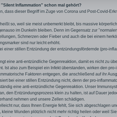
f "Silent Inflammation" schon mal gehört?
n, dass dieser Begriff im Zuge von Corona und Post-Covid-Erk
heißt so, weil sie meist unbemerkt bleibt, bis massive körperlic
enauso im Dunkeln bleiben. Denn im Gegensatz zur "normalen
llungen, Schmerzen oder Fieber und auch die bei einem herkö
smarker sind nur leicht erhöht.
bei einer stillen Entzündung der entzündungsfördernde (pro-inf
gt eine anti-entzündliche Gegenreaktion, damit es nicht zu ü
 Ist also zum Beispiel ein Infekt überstanden, wirken den pro
ammatorische Faktoren entgegen, die anschließend auf ihr Au
iert bei einer stillen Entzündung nicht, denn der pro-inflamma
tändig eine anti-entzündliche Gegenreaktion. Unser Immunsyst
an, den Entzündungsprozess klein zu halten, ist auf Dauer jedoc
berhand nehmen und unsere Zellen schädigen.
lleicht nur, dass Ihnen Energie fehlt, Sie sich abgeschlagen u
, kleine Wunden plötzlich nicht mehr richtig heilen oder weil Si