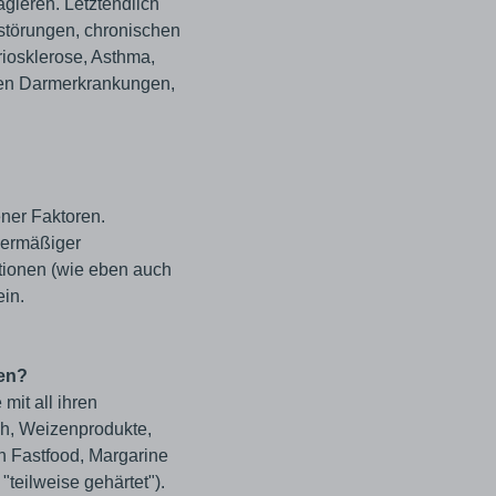
gieren. Letztendlich
störungen, chronischen
riosklerose, Asthma,
hen Darmerkrankungen,
ener Faktoren.
bermäßiger
tionen (wie eben auch
ein.
hen?
mit all ihren
ch, Weizenprodukte,
in Fastfood, Margarine
"teilweise gehärtet").