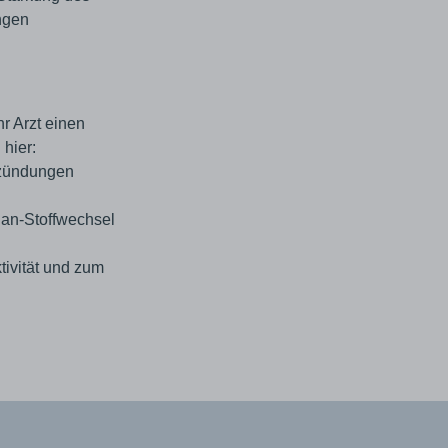
ngen
r Arzt einen
hier:
ntzündungen
han-Stoffwechsel
tivität und zum