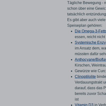
Tägliche Bewegung - noc
schon über eine Gewic
tatsächlich entzündun
Es gibt aber auch viel
Speiseplan gehören:
Die Omega-3-Fet
essen, reicht nicht
Systemische Enzy
im Ansatz dem, wa
müssten dafür sehr
Anthocyane/Biofl
Kirschen, Weintra
Gewürze wie Curc
Clinoptilolite
binde
Verdauungstrakt un
darauf, dass das Pr
bereits zuvor Scha
ist
Vitamin D3
in Verb