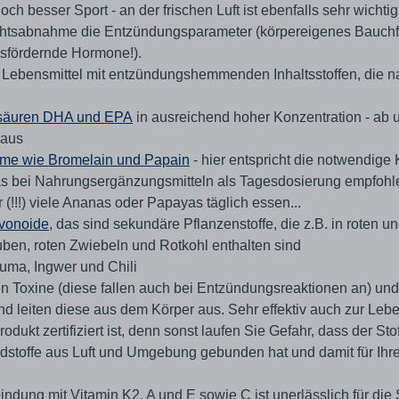
h besser Sport - an der frischen Luft ist ebenfalls sehr wichtig
htsabnahme die Entzündungsparameter (körpereigenes Bauchfe
gsfördernde Hormone!).
e Lebensmittel mit entzündungshemmenden Inhaltsstoffen, die na
tsäuren DHA und EPA
in ausreichend hoher Konzentration - ab 
 aus
me wie Bromelain und Papain
- hier entspricht die notwendige 
s bei Nahrungsergänzungsmitteln als Tagesdosierung empfohle
 (!!!) viele Ananas oder Papayas täglich essen...
avonoide
, das sind sekundäre Pflanzenstoffe, die z.B. in roten 
uben, roten Zwiebeln und Rotkohl enthalten sind
uma, Ingwer und Chili
n Toxine (diese fallen auch bei Entzündungsreaktionen an) und
d leiten diese aus dem Körper aus. Sehr effektiv auch zur Lebe
odukt zertifiziert ist, denn sonst laufen Sie Gefahr, dass der St
dstoffe aus Luft und Umgebung gebunden hat und damit für Ihre
indung mit Vitamin K2, A und E sowie C ist unerlässlich für die