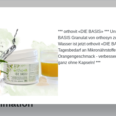
*** orthovit «DIE BASIS» *** U
BASIS Granulat von orthosyn z
Wasser ist jetzt orthovit «DIE B
Tagesbedarf an Mikronährstoffe
Orangengeschmack - verbesser
ganz ohne Kapseln! ***
ammation