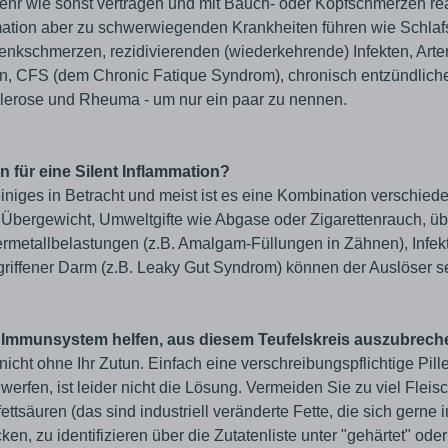
ehr wie sonst vertragen und mit Bauch- oder Kopfschmerzen rea
mation aber zu schwerwiegenden Krankheiten führen wie Schlaf
enkschmerzen, rezidivierenden (wiederkehrende) Infekten, Arte
n, CFS (dem Chronic Fatique Syndrom), chronisch entzündlic
klerose und Rheuma - um nur ein paar zu nennen.
 für eine Silent Inflammation?
einiges in Betracht und meist ist es eine Kombination verschied
 Übergewicht, Umweltgifte wie Abgase oder Zigarettenrauch, ü
metallbelastungen (z.B. Amalgam-Füllungen in Zähnen), Infek
riffener Darm (z.B. Leaky Gut Syndrom) können der Auslöser s
 Immunsystem helfen, aus diesem Teufelskreis auszubrec
icht ohne Ihr Zutun. Einfach eine verschreibungspflichtige Pille 
rfen, ist leider nicht die Lösung. Vermeiden Sie zu viel Fleis
ttsäuren (das sind industriell veränderte Fette, die sich gerne 
n, zu identifizieren über die Zutatenliste unter "gehärtet" oder 