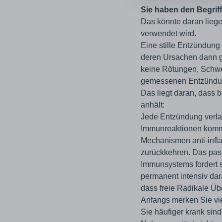
Sie haben den Begrif
Das könnte daran liege
verwendet wird.
Eine stille Entzündung 
deren Ursachen dann g
keine Rötungen, Schwe
gemessenen Entzündung
Das liegt daran, dass 
anhält:
Jede Entzündung verlan
Immunreaktionen kommt.
Mechanismen anti-infl
zurückkehren. Das pass
Immunsystems fordert s
permanent intensiv dar
dass freie Radikale Ü
Anfangs merken Sie vie
Sie häufiger krank sind