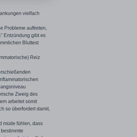
rankungen vielfach
he Probleme auftreten,
" Entzündung gibt es
mmlichen Bluttest
lammatorische) Reiz
berschießenden
-inflammatorischen
sgangsniveau
torische Zweig des
em arbeitet somit
h so überfordert damit,
nd müde fühlen, dass
e bestimmte