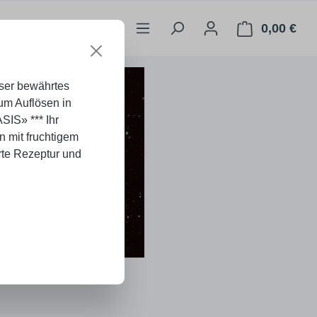
0,00 €
War
nser bewährtes
um Auflösen in
ASIS» *** Ihr
n mit fruchtigem
te Rezeptur und