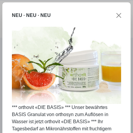
Zum Hauptinhalt springen
NEU · NEU · NEU
Ware
Ihr Spezialist für vegetarische
Produkte
alle orthovit Präparate
und vegane
Nahrungsergänzung
Das Leben stellt uns immer wieder vor neue
Herausforderungen und unser Körper ist nicht
allen davon ohne Hilfe gewachsen. Wir möchten
*** orthovit «DIE BASIS» *** Unser bewährtes
Sie mit ganz besonderen Präparaten individuell
BASIS Granulat von orthosyn zum Auflösen in
unterstützen, daher haben wir es uns zum Ziel
Wasser ist jetzt orthovit «DIE BASIS» *** Ihr
gemacht, sinnvolle Ergänzungsmittel für
Tagesbedarf an Mikronährstoffen mit fruchtigem
besondere Lebenssituationen zu entwickeln.