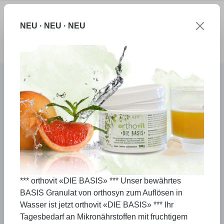
Zum Hauptinhalt springen
NEU · NEU · NEU
Ware
Versandkostenfrei ab € 70,00
Persönliche Beratung
Hergestellt in Deutschland
Schneller Versand
Bildergalerie überspringen
Seit über 25 Jahren beschäftigen wir uns mit der
*** orthovit «DIE BASIS» *** Unser bewährtes
Gesunderhaltung und werden dabei von renommierten
BASIS Granulat von orthosyn zum Auflösen in
Ärztinnen und Ärzten der Ärztegesellschaft für
Gesundheitsmedizin und Prävention unterstützt.
Wasser ist jetzt orthovit «DIE BASIS» *** Ihr
Qualität ist dabei von höchster Wichtigkeit und fängt
Tagesbedarf an Mikronährstoffen mit fruchtigem
bereits beim Rohstoff an. Die Produktion erfolgt nach