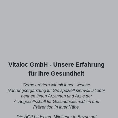
les
Ge
Prä
dah
Su
gi
di
Ei
be
an
Bil
Se
wi
sy
Vitaloc GmbH - Unsere Erfahrung
ei
un
für Ihre Gesundheit
Ne
Pa
Gerne erörtern wir mit Ihnen, welche
An
Nahrungsergänzung für Sie speziell sinnvoll ist oder
syste
di
nennen Ihnen Ärztinnen und Ärzte der
Mo
Ärztegesellschaft für Gesundheitsmedizin und
ak
Prävention in Ihrer Nähe.
und
Kö
Die ÄGP bildet ihre Mitglieder in Bezug auf