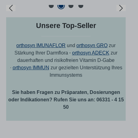
un
Bildergalerie überspringen
Ih
si
de
Unsere Top-Seller
an
ni
or
Ta
orthosyn IMUNAFLOR
und
orthosyn GRO
zur
Na
Stärkung Ihrer Darmflora
·
orthosyn ADECK
zur
ge
Me
dauerhaften und risikofreien Vitamin D-Gabe
Ge
·
orthosyn IMMUN
zur gezielten Unterstützung Ihres
na
Immunsystems
Med
erk
bz
Sie haben Fragen zu Präparaten, Dosierungen
Fa
wirks
oder Indikationen? Rufen Sie uns an: 06331 - 4 15
Vegan Laktose- und 
50
lagern Außerhalb d
Kind
em
üb
Na
ei