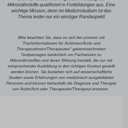
Sp
Mikronährstoffe qualifiziert in Fortbildungen aus. Eine
sind. Dazu gehören die
wichtige Mission, denn im Medizinstudium ist das
Ma
du
Thema leider nur ein winziger Randaspekt!
Bei
13
We
Ka
Bitte beachten Sie, dass es sich bei unseren mit
Br
"Fachinformationen für Ärztinnen/Ärzte und
EN
Therapeutinnen/Therapeuten" gekennzeichneten
di
Textpassagen tatsächlich um Fachwissen zu
en
Mikronährstoffen und deren Wirkung handelt, die nur mit
En
entsprechender Ausbildung in den richtigen Kontext gestellt
Tei
werden können. Sie beziehen sich auf wissenschaftliche
Im
Studien sowie Erfahrungen von medizinisch ausgebildeten
je
Personen und können keinesfalls die Diagnose und Therapie
Or
kö
von Ärztin/Arzt oder Therapeutin/Therapeut ersetzen.
wo
we
An
üb
ei
verhindern.
Ra